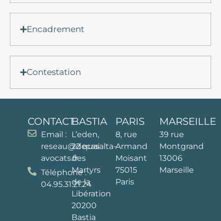
Encadrement
Contestation
CONTACT
BASTIA
PARIS
MARSEILLE
Email :
L’eden,
8, rue
39 rue
reseau@decasalta-
22 quai
Armand
Montgrand
avocats.​fr​​
des
Moisant
13006
Martyrs
75015
Marseille
Téléphone :
de la
Paris
04.95.31.21.24
Libération
20200
Bastia